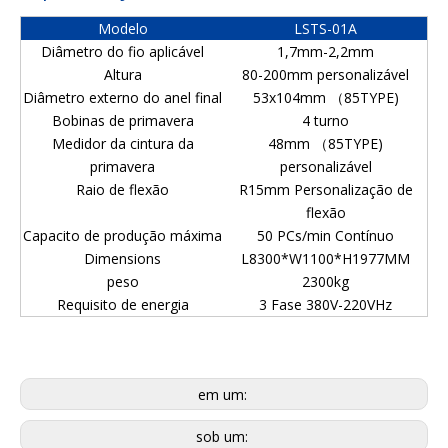
Modelo
LSTS-01A
Diâmetro do fio aplicável
1,7mm-2,2mm
Altura
80-200mm personalizável
Diâmetro externo do anel final
53x104mm （85TYPE)
Bobinas de primavera
4 turno
Medidor da cintura da
48mm （85TYPE)
primavera
personalizável
Raio de flexão
R15mm Personalização de
flexão
Capacito de produção máxima
50 PCs/min Contínuo
Dimensions
L8300*W1100*H1977MM
peso
2300kg
Requisito de energia
3 Fase 380V-220VHz
em um:
sob um: