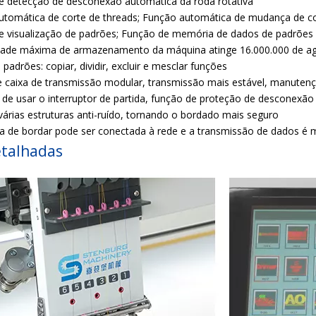
e detecção de desconexão automática da roda rotativa
utomática de corte de threads; Função automática de mudança de c
e visualização de padrões; Função de memória de dados de padrões
dade máxima de armazenamento da máquina atinge 16.000.000 de a
 padrões: copiar, dividir, excluir e mesclar funções
e caixa de transmissão modular, transmissão mais estável, manuten
l de usar o interruptor de partida, função de proteção de desconexã
várias estruturas anti-ruído, tornando o bordado mais seguro
a de bordar pode ser conectada à rede e a transmissão de dados é 
etalhadas