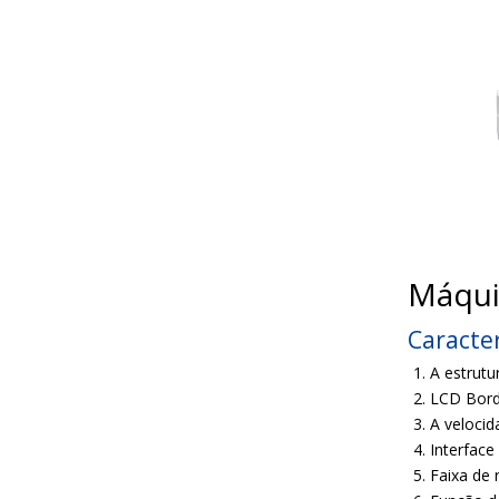
Máqui
Caracter
A estrutu
LCD Bord
A veloci
Interface
Faixa de