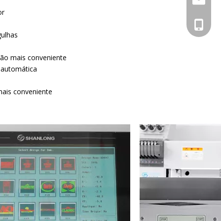
or
+86 133
gulhas
ção mais conveniente
o automática
mais conveniente