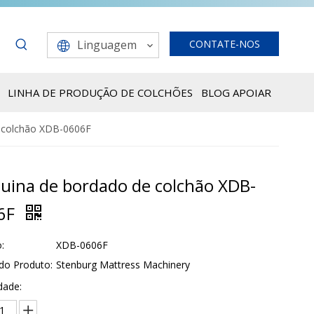
Linguagem
CONTATE-NOS
LINHA DE PRODUÇÃO DE COLCHÕES
BLOG
APOIAR
 colchão XDB-0606F
uina de bordado de colchão XDB-
6F
:
XDB-0606F
do Produto:
Stenburg Mattress Machinery
dade: