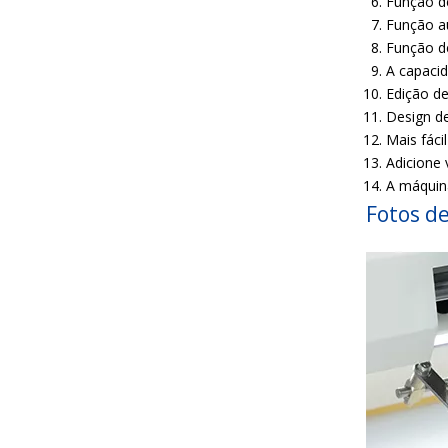
Função d
Função a
Função d
A capaci
Edição de
Design d
Mais fáci
Adicione 
A máquin
Fotos d