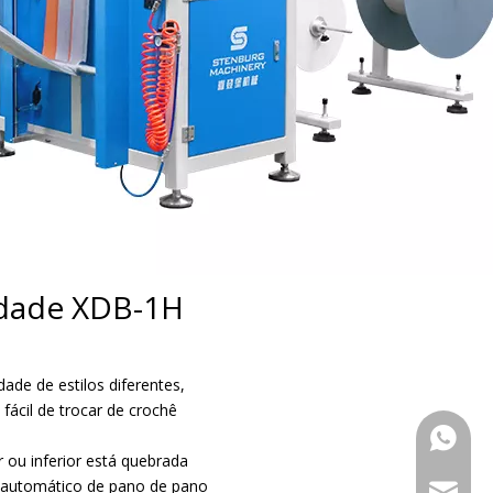
cidade XDB-1H
ade de estilos diferentes,
ácil de trocar de crochê
+86 133
 ou inferior está quebrada
o automático de pano de pano
marketi