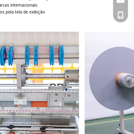
rcas internacionais
s pela tela de exibição
+86 133