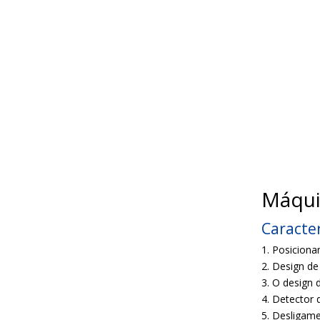
Máquin
Caracter
1. Posiciona
2. Design de
3. O design 
4. Detector 
5. Desligam