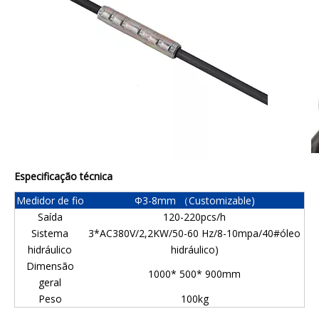
Especificação técnica
Medidor de fio
Φ3-8mm （Customizable)
Saída
120-220pcs/h
Sistema
3*AC380V/2,2KW/50-60 Hz/8-10mpa/40#óleo
hidráulico
hidráulico)
Dimensão
1000* 500* 900mm
geral
Peso
100kg