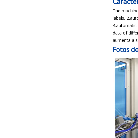
Caracter
The machine 
labels, 2.aut
4.automatic 
data of diff
aumenta a sa
Fotos
de