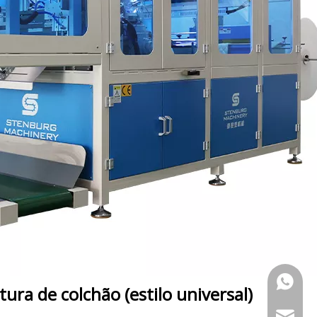
+86 133
ra de colchão (estilo universal)
marketi