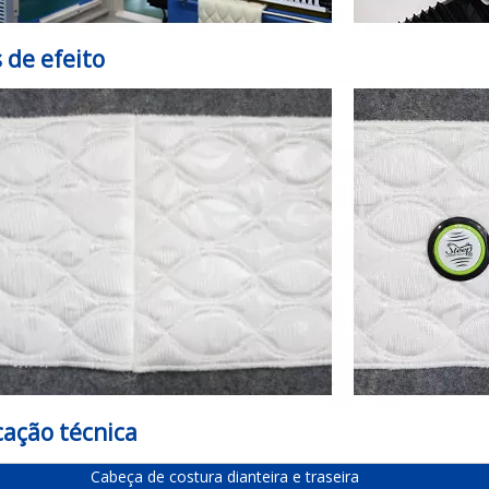
 de efeito
cação técnica
Cabeça de costura dianteira e traseira