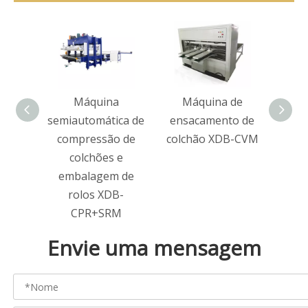
Máquina
Máquina de
M
semiautomática de
ensacamento de
em
compressão de
colchão XDB-CVM
colch
colchões e
embalagem de
rolos XDB-
CPR+SRM
Envie uma mensagem