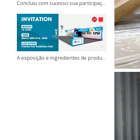
Concluiu com sucesso sua participação de quatro dias!
A exposição e ingredientes de produção e ingredientes da China Guangzhou International Furniture's Production Equipits and apenas dois dias!