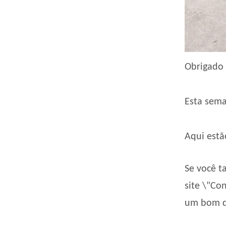
Obrigado 
Esta sema
Aqui estã
Se você t
site \"Co
um bom di