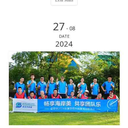
27
- 08
DATE
2024