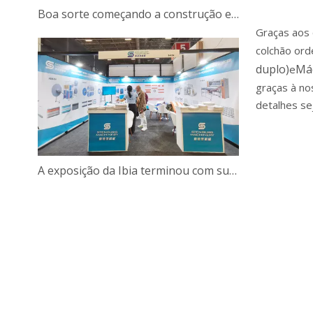
Boa sorte começando a construção em 2025
Graças aos 
colchão ord
duplo)
Máq
e
graças à no
detalhes se
A exposição da Ibia terminou com sucesso ｜ Estou ansioso para conhecê -lo na próxima vez