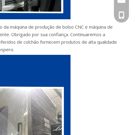
+86 133
ão da máquina de produção de bolso CNC e máquina de
dente. Obrigado por sua confiança. Continuaremos a
referidos de colchão fornecem produtos de alta qualidade
óspero.