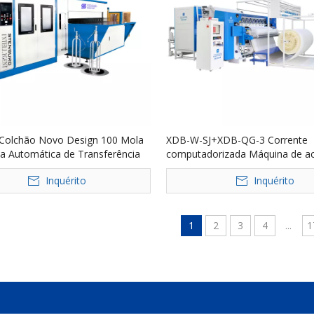
Colchão Novo Design 100 Mola
XDB-W-SJ+XDB-QG-3 Corrente
ha Automática de Transferência
computadorizada Máquina de a
Bonnell de Alta Velocidade
multi-aguda+máquina de cortad
Inquérito
Inquérito
painel computadorizada Máquin
1
2
3
4
...
1