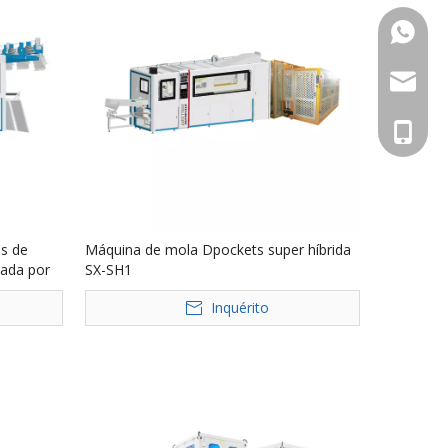
+86 133
marketi
+86 133
s de
Máquina de mola Dpockets super híbrida
lada por
SX-SH1
Inquérito