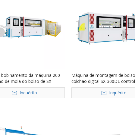
 bobinamento da máquina 200
Máquina de montagem de bolso
ão de mola do bolso de SX-
colchão digital SX-300DL contro
gitas/núcleo mínimo do PLC
PLC 380V 17-20 linhas/min
Inquérito
Inquérito