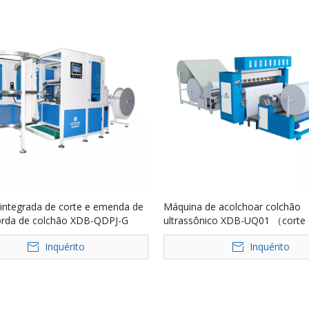
integrada de corte e emenda de
Máquina de acolchoar colchão
borda de colchão XDB-QDPJ-G
ultrassônico XDB-UQ01 （corte
borda）
Inquérito
Inquérito