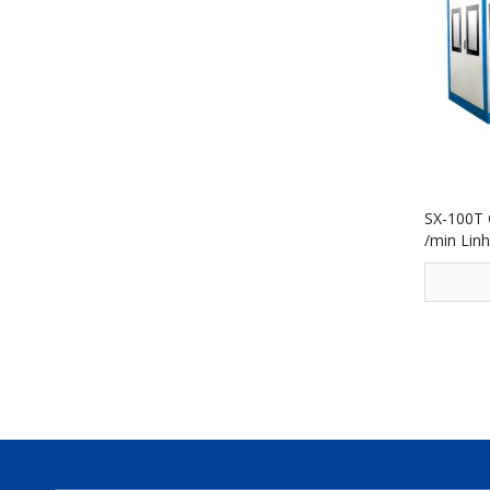
SX-100T 
/min Lin
de Mola 