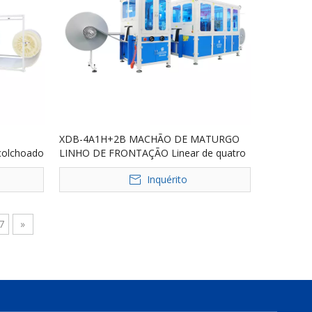
XDB-4A1H+2B MACHÃO DE MATURGO
colchoado
LINHO DE FRONTAÇÃO Linear de quatro
or de
cabeças
Inquérito
a
7
»