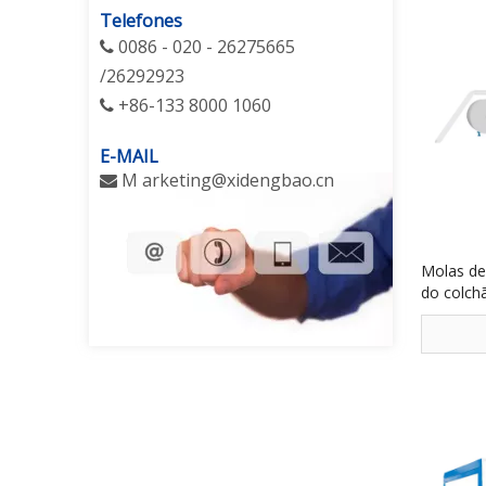
Telefones
0086 - 020 - 26275665

/26292923
+86-133 8000 1060

E-MAIL
M
arketing@xidengbao.cn

Molas de
do colch
200PG Di