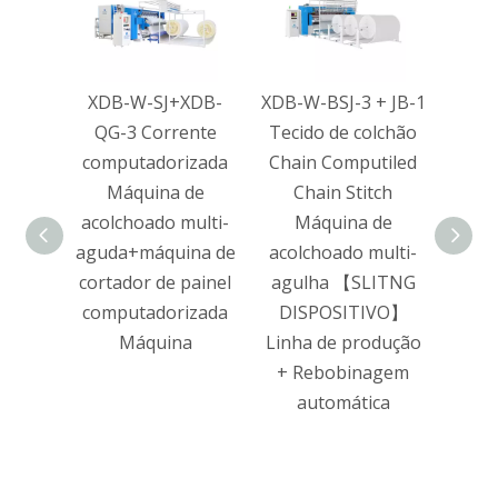
XDB-W-SJ+XDB-
XDB-W-BSJ-3 + JB-1
XD
QG-3 Corrente
Tecido de colchão
Ultr
computadorizada
Chain Computiled
Comp
Máquina de
Chain Stitch
acolchoado multi-
Máquina de
aguda+máquina de
acolchoado multi-
cortador de painel
agulha 【SLITNG
computadorizada
DISPOSITIVO】
Máquina
Linha de produção
+ Rebobinagem
automática