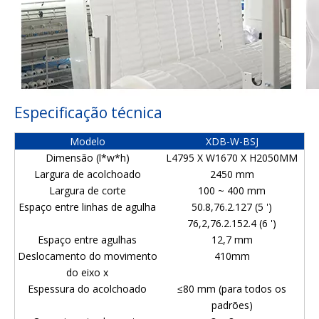
Especificação técnica
Modelo
XDB-W-BSJ
Dimensão (l*w*h)
L4795 X W1670 X H2050MM
Largura de acolchoado
2450 mm
Largura de corte
100 ~ 400 mm
Espaço entre linhas de agulha
50.8,76.2.127 (5 ')
76,2,76.2.152.4 (6 ')
Espaço entre agulhas
12,7 mm
Deslocamento do movimento
410mm
do eixo x
Espessura do acolchoado
≤80 mm (para todos os
padrões)