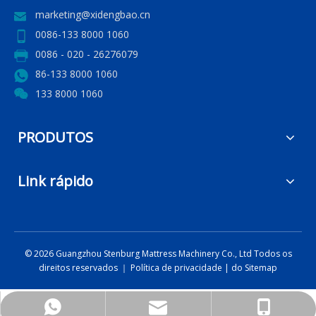
marketing@xidengbao.cn
0086-133 8000 1060
0086 - 020 - 26276079
86-133 8000 1060
133 8000 1060
PRODUTOS
Link rápido
©
2026
Guangzhou Stenburg Mattress Machinery Co., Ltd Todos os
direitos reservados ｜
Política de privacidade
|
do Sitemap
marketing@xidengbao.cn
+86 13380001060
+86 13380001060