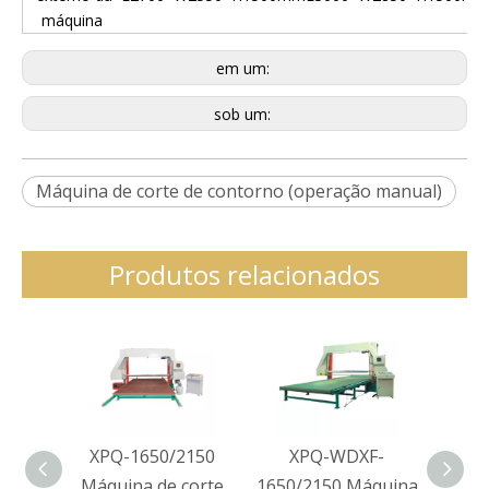
máquina
em um:
sob um:
Máquina de corte de contorno (operação manual)
Produtos relacionados
XPQ-1650/2150
XPQ-WDXF-
XPQ-
Máquina de corte
1650/2150 Máquina
Hor