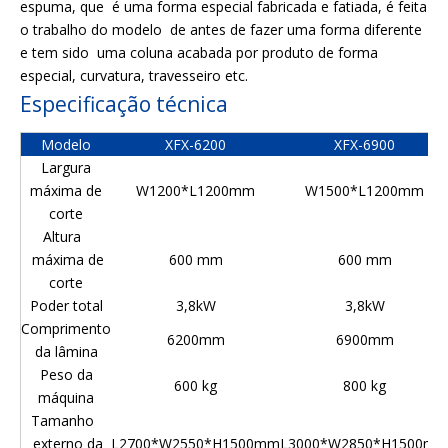
espuma, que é uma forma especial fabricada e fatiada, é feita
o trabalho do modelo de antes de fazer uma forma diferente
e tem sido uma coluna acabada por produto de forma
especial, curvatura, travesseiro etc.
Especificação técnica
Modelo
XFX-6200
XFX-6900
Largura
máxima de
W1200*L1200mm
W1500*L1200mm
corte
Altura
máxima de
600 mm
600 mm
corte
Poder total
3,8kW
3,8kW
Comprimento
6200mm
6900mm
da lâmina
Peso da
600 kg
800 kg
máquina
Tamanho
externo da
L2700*W2550*H1500mm
L3000*W2850*H1500m